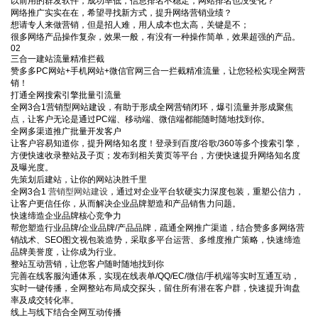
以前用的群发软件，成功率低，信息排名不稳定，网站排名也没变化？
网络推广实实在在，希望寻找新方式，提升网络营销业绩？
想请专人来做营销，但是招人难，用人成本也太高，关键是不；
很多网络产品操作复杂，效果一般，有没有一种操作简单，效果超强的产品。
02
三合一建站流量精准拦截
赞多多PC网站+手机网站+微信官网三合一拦截精准流量，让您轻松实现全网营
销！
打通全网搜索引擎批量引流量
全网3合1营销型网站建设，有助于形成全网营销闭环，爆引流量并形成聚焦
点，让客户无论是通过PC端、移动端、微信端都能随时随地找到你。
全网多渠道推广批量开发客户
让客户容易知道你，提升网络知名度！登录到百度/谷歌/360等多个搜索引擎，
方便快速收录整站及子页；发布到相关黄页等平台，方便快速提升网络知名度
及曝光度。
先策划后建站，让你的网站决胜千里
全网3合1
营销型网站建设
，通过对企业平台软硬实力深度包装，重塑公信力，
让客户更信任你，从而解决企业品牌塑造和产品销售力问题。
快速缔造企业品牌核心竞争力
帮您塑造行业品牌/企业品牌/产品品牌，疏通全网推广渠道，结合赞多多网络营
销战术、SEO图文视包装造势，采取多平台运营、多维度推广策略，快速缔造
品牌美誉度，让你成为行业。
整站互动营销，让您客户随时随地找到你
完善在线客服沟通体系，实现在线表单/QQ/EC/微信/手机端等实时互通互动，
实时一键传播，全网整站布局成交探头，留住所有潜在客户群，快速提升询盘
率及成交转化率。
线上与线下结合全网互动传播