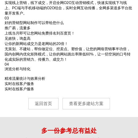
实现线上营销，线下成交，开启全网O2O互动营销模式，快速实现线下与线
上、PC端与手机移动端的O2O结合，实时全网互动传播，全网多渠道多平台批
量开发客户。
03
好的营销型网站制作可以带给您什么
推广易，流量多
上线当月即可让您网站免费排名到百度页！
见效快，询盘高
让你的新网站成交力是老网站的20倍！
无策划、不建站，帮你做定位、挖卖点、塑价值，让您的网络营销事半功倍，
国内创网内优化矩阵模式，让你的网站跳出率降低60%，让一切空洞的口号转
化成实际的营销力、传播力、成交力！
04
浏览分析与转化
精准流量统计与效果分析
实时在线客户服务
实时在线客户服务
返回首页
查看更多建站方案
多一份参考总有益处