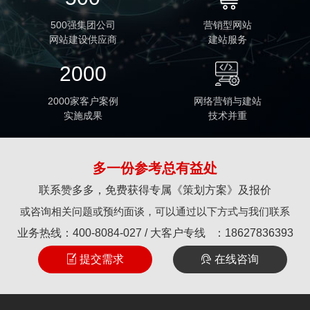
500强集团公司
营销型网站
网站建设供应商
建站服务
2000
2000家客户案例
网络营销与建站
实施成果
技术并重
多一份参考总有益处
联系赞多多，免费获得专属《策划方案》及报价
或咨询相关问题或预约面谈，可以通过以下方式与我们联系
业务热线：
400-8084-027
/ 大客户专线 ：
18627836393
提交需求
在线咨询