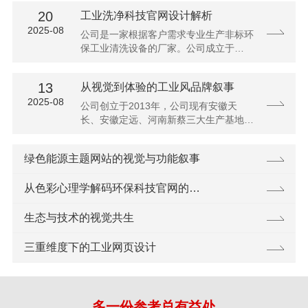
20
工业洗净科技官网设计解析
2025-08
公司是一家根据客户需求专业生产非标环
保工业清洗设备的厂家。公司成立于
2004年，产品服务全国，每年约...
13
从视觉到体验的工业风品牌叙事
2025-08
公司创立于2013年，公司现有安徽天
长、安徽定远、河南新蔡三大生产基地，
主要产品为纤维板(MDF/H...
绿色能源主题网站的视觉与功能叙事
从色彩心理学解码环保科技官网的体验设计
生态与技术的视觉共生
三重维度下的工业网页设计
多一份参考总有益处