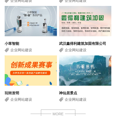
企业网站建设
企业网站建设
小笨智能
武汉鑫得利建筑加固有限公司
企业网站建设
企业网站建设
玩转发明
神仙居景点
企业网站建设
企业网站建设
MORE