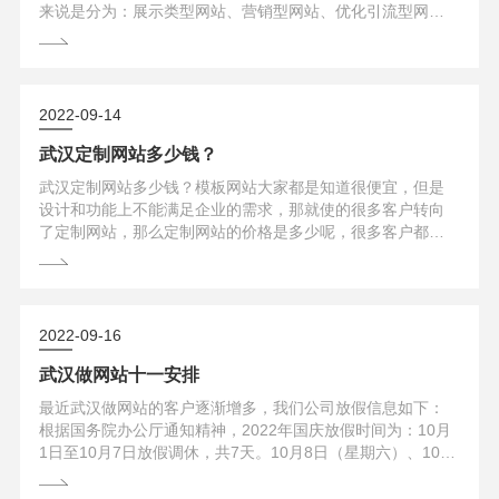
来说是分为：展示类型网站、营销型网站、优化引流型网
站、还有品牌展示类型的网站。展示类型的网站：武汉网站
建设哪家好，如何选择网站的类型，展示类型网站属于最基
本的网站类型，如果企业需要这种网站的话可以做模板型网
站，属于最基础的网站类型，如果客户只需要展示产品，留
2022-09-14
下联系方式之类的就足够了，模板网站就可...
武汉定制网站多少钱？
武汉定制网站多少钱？模板网站大家都是知道很便宜，但是
设计和功能上不能满足企业的需求，那就使的很多客户转向
了定制网站，那么定制网站的价格是多少呢，很多客户都比
较在意，但是确实来说网站直接代表着自己公司以及品牌的
形象，如果跟其他品牌的官方网站一样或者是雷同的话，那
么自己公司以及品牌在市场上的口碑就会一落千丈，而且形
象也会受到影响。但是如果选择定制网站建设的话，在收费
2022-09-16
方面是不是很高呢？毕竟如果是定制网站...
武汉做网站十一安排
最近武汉做网站的客户逐渐增多，我们公司放假信息如下：
根据国务院办公厅通知精神，2022年国庆放假时间为：10月
1日至10月7日放假调休，共7天。10月8日（星期六）、10月
9日（星期日）上班。如果您在此期间有网站建设的需求请联
系我们的客服人员预约时间，各位员工提前安排好工作生