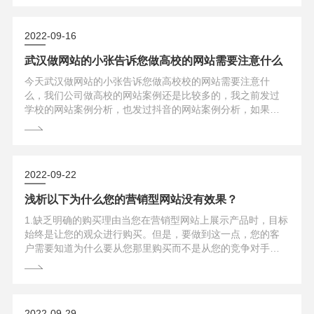
活，节日期间注意安全，减少人员聚集，加强个人防护，度
过一个欢乐、祥和的节日假期。...
2022-09-16
武汉做网站的小张告诉您做高校的网站需要注意什么
今天武汉做网站的小张告诉您做高校校的网站需要注意什
么，我们公司做高校的网站案例还是比较多的，我之前发过
学校的网站案例分析，也发过抖音的网站案例分析，如果您
还是不清楚的话今天再把详细的信息跟您讲解一下：首先对
于学校的网站我们最重要的是信息披露以及互动，设计上面
不需要太复杂，导航尽量简洁，有逻辑性，有层次感，方便
让用户可以快速的找到信息。一般来说，导航的栏目尽量在7
2022-09-22
个以内，然后根据栏目再设计二级菜单。...
浅析以下为什么您的营销型网站没有效果？
1.缺乏明确的购买理由当您在营销型网站上展示产品时，目标
始终是让您的观众进行购买。但是，要做到这一点，您的客
户需要知道为什么要从您那里购买而不是从您的竞争对手那
里购买。你们提供更好的价格吗？你的运费是免费的吗？您
的产品对您的网站来说是独一无二的吗？如果您的客户不知
道为什么要向您购买，他们就不会费心浏览您的网站。在不
分享您的价值的情况下，您的客户可以很容易地转向其他大
2022-09-29