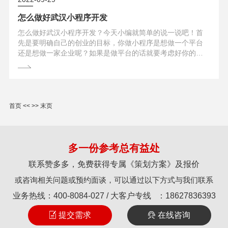
型在线零售商，2.缺乏详细的产品...
怎么做好武汉小程序开发
怎么做好武汉小程序开发？今天小编就简单的说一说吧！首
先是要明确自己的创业的目标，你做小程序是想做一个平台
还是想做一家企业呢？如果是做平台的话就要考虑好你的定
位了；如果你想做一家那就先想好你要做什么类型的产品和
服务，这个是需要明确的，目标定好了之后才能更好。其
次，小程序的团队，这里的团队是指小程序运营人员的分工
合作的模式以及组织形式的总称.团队成员包括管理层、业务
层和支撑层三个层面.管理层负责战略决...
首页
<<
>>
末页
多一份参考总有益处
联系赞多多，免费获得专属《策划方案》及报价
或咨询相关问题或预约面谈，可以通过以下方式与我们联系
业务热线：
400-8084-027
/ 大客户专线 ：
18627836393
提交需求
在线咨询